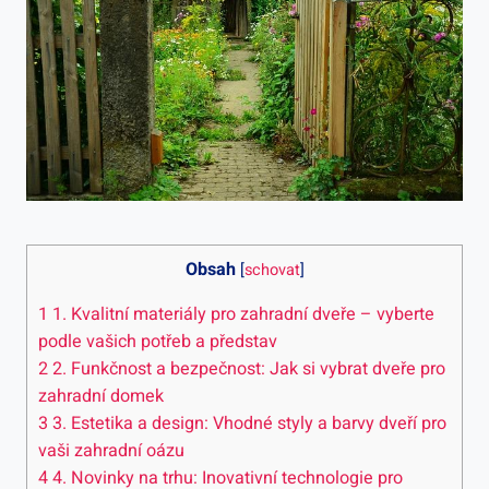
Obsah
[
schovat
]
1
1. Kvalitní materiály pro zahradní dveře – vyberte
podle vašich potřeb a představ
2
2. Funkčnost a bezpečnost: Jak si vybrat dveře pro
zahradní domek
3
3. Estetika a design: Vhodné styly a barvy dveří pro
vaši zahradní oázu
4
4. Novinky na trhu: Inovativní technologie pro