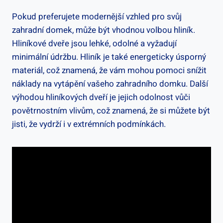
Pokud preferujete modernější vzhled pro svůj
zahradní domek, může být vhodnou volbou hliník.
Hliníkové dveře jsou lehké, odolné a vyžadují
minimální údržbu. Hliník je také energeticky úsporný
materiál, což znamená, že vám mohou pomoci snížit
náklady na vytápění vašeho zahradního domku. Další
výhodou hliníkových dveří je jejich odolnost vůči
povětrnostním vlivům, což znamená, že si můžete být
jisti, že vydrží i v extrémních podmínkách.