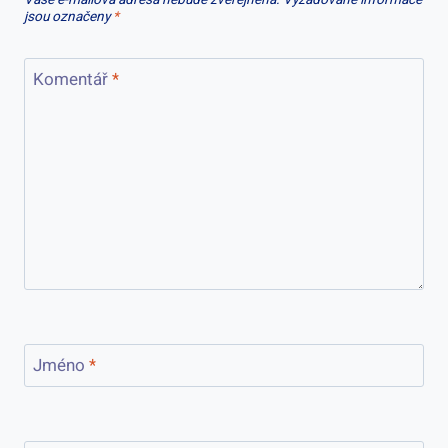
Vaše e-mailová adresa nebude zveřejněna.
Vyžadované informace
jsou označeny
*
Komentář
*
Jméno
*