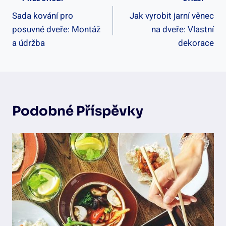
Navigace
Sada kování pro
Jak vyrobit jarní věnec
Pro
posuvné dveře: Montáž
na dveře: Vlastní
Příspěvek
a údržba
dekorace
Podobné Příspěvky