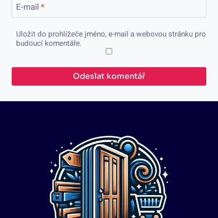
E-mail
*
Uložit do prohlížeče jméno, e-mail a webovou stránku pro
budoucí komentáře.